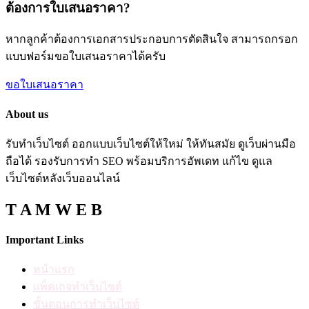
ต้องการใบเสนอราคา?
หากลูกค้าต้องการเอกสารประกอบการตัดสินใจ สามารถกรอก
แบบฟอร์มขอใบเสนอราคาได้ครับ
ขอใบเสนอราคา
About us
รับทำเว็บไซต์ ออกแบบเว็บไซต์ให้ใหม่ ให้ทันสมัย ดูเว็บผ่านมือ
ถือได้ รองรับการทำ SEO พร้อมบริการอัพเดท แก้ไข ดูแล
เว็บไซต์หลังเว็บออนไลน์
T A M W E B
Important Links
หน้าแรก
แพ็คเกจทำเว็บไซต์
ขั้นตอนการทำเว็บไซต์