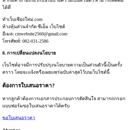
หากมีคำถามเกี่ยวกับนโยบายความเป็นส่วนตัว สามารถติดต่อ
ได้ที่
ทำเว็บเชียงใหม่.com
ห้างหุ้นส่วนจำกัด ซีเอ็ม เว็บไซต์
อีเมล: cmwebsite2560@gmail.com
โทรศัพท์: 082-031-2586
8. การเปลี่ยนแปลงนโยบาย
เว็บไซต์อาจมีการปรับปรุงนโยบายความเป็นส่วนตัวนี้เป็นครั้ง
คราว โดยจะแจ้งหรือเผยแพร่ฉบับล่าสุดไว้บนเว็บไซต์นี้
ต้องการใบเสนอราคา?
หากลูกค้าต้องการเอกสารประกอบการตัดสินใจ สามารถกรอก
แบบฟอร์มขอใบเสนอราคาได้ครับ
ขอใบเสนอราคา