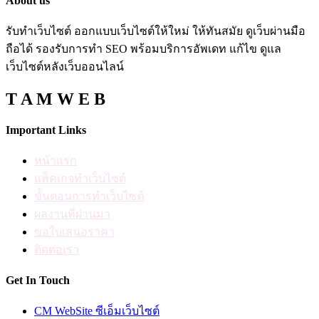
About us
รับทำเว็บไซต์ ออกแบบเว็บไซต์ให้ใหม่ ให้ทันสมัย ดูเว็บผ่านมือ
ถือได้ รองรับการทำ SEO พร้อมบริการอัพเดท แก้ไข ดูแล
เว็บไซต์หลังเว็บออนไลน์
T A M W E B
Important Links
หน้าแรก
แพ็คเกจทำเว็บไซต์
ขั้นตอนการทำเว็บไซต์
ผลงานที่ผ่านมา
ขอใบเสนอราคา
ติดต่อเรา
Get In Touch
CM WebSite ซีเอ็มเว็บไซต์