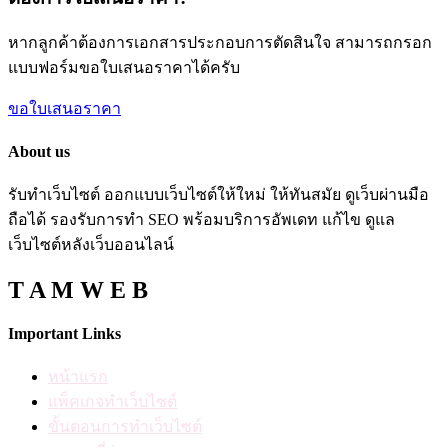
หากลูกค้าต้องการเอกสารประกอบการตัดสินใจ สามารถกรอก
แบบฟอร์มขอใบเสนอราคาได้ครับ
ขอใบเสนอราคา
About us
รับทำเว็บไซต์ ออกแบบเว็บไซต์ให้ใหม่ ให้ทันสมัย ดูเว็บผ่านมือ
ถือได้ รองรับการทำ SEO พร้อมบริการอัพเดท แก้ไข ดูแล
เว็บไซต์หลังเว็บออนไลน์
T A M W E B
Important Links
หน้าแรก
แพ็คเกจทำเว็บไซต์
ขั้นตอนการทำเว็บไซต์