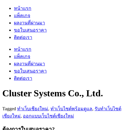
Skip
หน้าแรก
to
แพ็คเกจ
content
ผลงานที่ผ่านมา
ขอใบเสนอราคา
ติดต่อเรา
หน้าแรก
แพ็คเกจ
ผลงานที่ผ่านมา
ขอใบเสนอราคา
ติดต่อเรา
Cluster Systems Co., Ltd.
Tagged
ทำเว็บเชียงใหม่
,
ทำเว็บไซต์พร้อมดูแล
,
รับทำเว็บไซต์
เชียงใหม่
,
ออกแบบเว็บไซต์เชียงใหม่
ต้องการใบเสนอราคา?